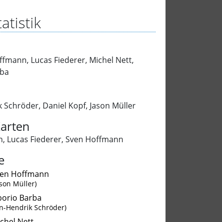
atistik
offmann
,
Lucas Fiederer
,
Michel Nett
,
rba
k Schröder
,
Daniel Kopf
,
Jason Müller
arten
h
,
Lucas Fiederer
,
Sven Hoffmann
e
en Hoffmann
ason Müller)
borio Barba
an-Hendrik Schröder)
chel Nett