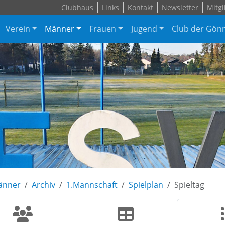
Clubhaus
Links
Kontakt
Newsletter
Mitgl
Verein
Männer
Frauen
Jugend
Club der Gön
änner
Archiv
1.Mannschaft
Spielplan
Spieltag