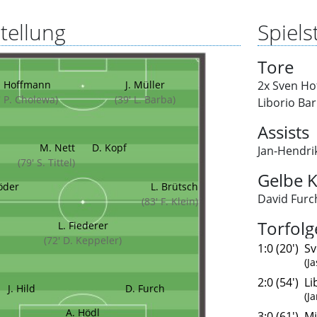
tellung
Spielst
Tore
. Hoffmann
J. Müller
2x Sven H
' P. Cholewa)
(39' L. Barba)
Liborio Ba
Assists
M. Nett
D. Kopf
Jan-Hendri
(79' S. Tittel)
Gelbe K
röder
L. Brütsch
David Furc
(83' F. Klein)
Torfolg
L. Fiederer
(72' D. Keppeler)
1:0 (20')
Sv
(J
2:0 (54')
Li
J. Hild
D. Furch
(J
A. Hödl
3:0 (61')
Mi