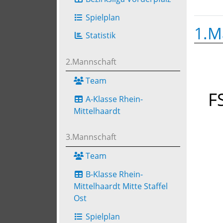
Spielplan
1.M
Statistik
2.Mannschaft
Team
F
A-Klasse Rhein-
Mittelhaardt
3.Mannschaft
Team
B-Klasse Rhein-
Mittelhaardt Mitte Staffel
Ost
Spielplan