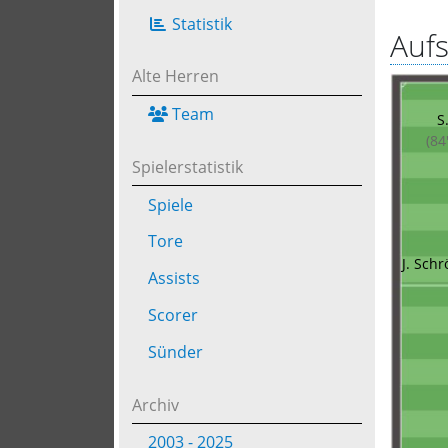
Statistik
Aufs
Alte Herren
Team
S
(84
Spielerstatistik
Spiele
Tore
J. Sch
Assists
Scorer
Sünder
Archiv
2003 - 2025