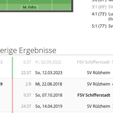
3:1 (69')
SV
M. Fohs
4:1 (73')
Lu
(D
5:1 (77')
Sv
erige Ergebnisse
23
6.ST
Fr, 02.09.2022
FSV Schifferstadt
22.ST
So, 12.03.2023
SV Rülzheim
19
2.R
Mi, 22.08.2018
SV Rülzheim
9.ST
So, 07.10.2018
FSV Schifferstadt
24.ST
So, 14.04.2019
SV Rülzheim