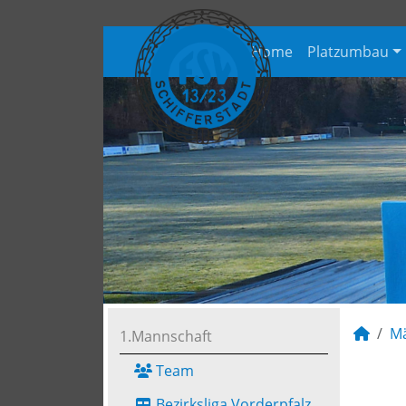
Home
Platzumbau
M
1.Mannschaft
Team
Bezirksliga Vorderpfalz