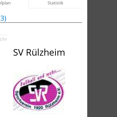
elplan
Statistik
3)
 Uhr
SV Rülzheim