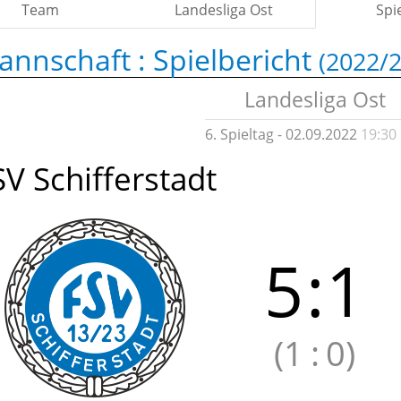
Team
Landesliga Ost
Spi
annschaft :
Spielbericht
(2022/2
Landesliga Ost
6. Spieltag - 02.09.2022
19:30
SV Schifferstadt
5
:
1
(1
:
0)