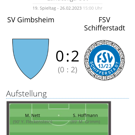
19. Spieltag - 26.02.2023
15:00 Uhr
SV Gimbsheim
FSV
Schifferstadt
0
:
2
(0
:
2)
Aufstellung
M. Nett
S. Hoffmann
(90' Y. Fleckenstein)
(89' M. Grimm)