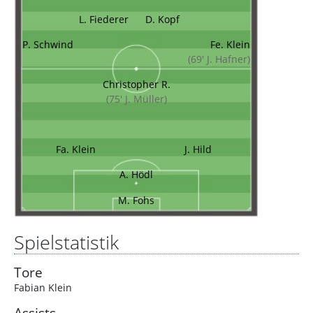
L. Fiederer
D. Kopf
P. Schwind
Fe. Klein
(69' J. Hafner)
Christopher R.
(75' J. Müller)
Fa. Klein
J. Hild
A. Hödl
M. Fohs
Spielstatistik
Tore
Fabian Klein
Assists