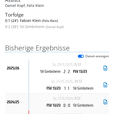
Daniel Kopf
,
Felix Klein
Torfolge
0:1 (24')
Fabian Klein
(Felix Klein)
0:2 (38')
SV Gimbsheim
(Daniel Kopf)
Bisherige Ergebnisse
Datum anzeigen
So, 09.11.2025
, 15.ST
2025/26
2 : 2
SV Gimbsheim
FSV 13/23
So, 24.05.2026
, 30.ST
1 : 1
FSV 13/23
SV Gimbsheim
So, 13.10.2024
, 11.ST
2024/25
0 : 0
FSV 13/23
SV Gimbsheim