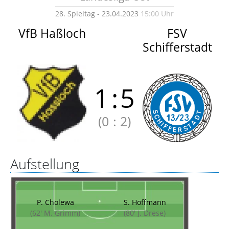
28. Spieltag - 23.04.2023
15:00 Uhr
VfB Haßloch
FSV
Schifferstadt
1
:
5
(0
:
2)
Aufstellung
P. Cholewa
S. Hoffmann
(62' M. Grimm)
(80' J. Drese)