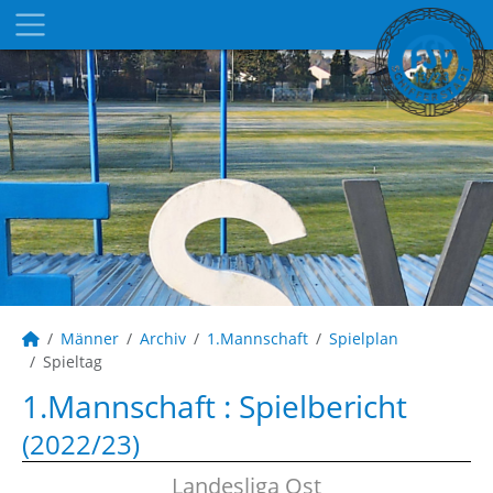
Männer
Archiv
1.Mannschaft
Spielplan
Spieltag
1.Mannschaft :
Spielbericht
(2022/23)
Landesliga Ost