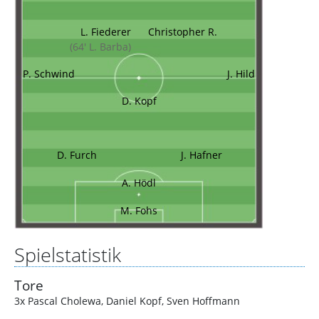
L. Fiederer
Christopher R.
(64' L. Barba)
P. Schwind
J. Hild
D. Kopf
D. Furch
J. Hafner
A. Hödl
M. Fohs
Spielstatistik
Tore
3x Pascal Cholewa
,
Daniel Kopf
,
Sven Hoffmann