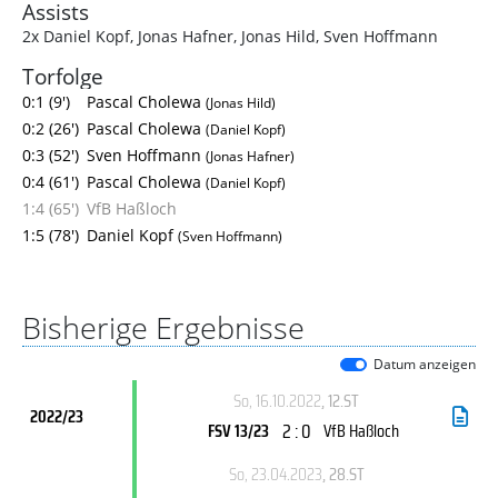
Assists
2x Daniel Kopf
,
Jonas Hafner
,
Jonas Hild
,
Sven Hoffmann
Torfolge
0:1 (9')
Pascal Cholewa
(Jonas Hild)
0:2 (26')
Pascal Cholewa
(Daniel Kopf)
0:3 (52')
Sven Hoffmann
(Jonas Hafner)
0:4 (61')
Pascal Cholewa
(Daniel Kopf)
1:4 (65')
VfB Haßloch
1:5 (78')
Daniel Kopf
(Sven Hoffmann)
Bisherige Ergebnisse
Datum anzeigen
So, 16.10.2022
, 12.ST
2022/23
2 : 0
FSV 13/23
VfB Haßloch
So, 23.04.2023
, 28.ST