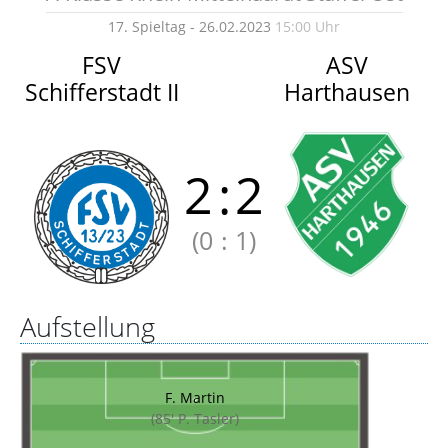
17. Spieltag - 26.02.2023
15:00 Uhr
FSV
ASV
Schifferstadt II
Harthausen
2
:
2
(0
:
1)
Aufstellung
F. Martin
(85' P. Tasler)