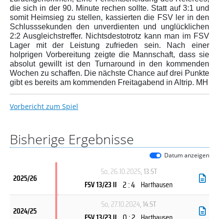
die sich in der 90. Minute rechen sollte. Statt auf 3:1 und
somit Heimsieg zu stellen, kassierten die FSV ler in den
Schlusssekunden den unverdienten und unglücklichen
2:2 Ausgleichstreffer. Nichtsdestotrotz kann man im FSV
Lager mit der Leistung zufrieden sein. Nach einer
holprigen Vorbereitung zeigte die Mannschaft, dass sie
absolut gewillt ist den Turnaround in den kommenden
Wochen zu schaffen. Die nächste Chance auf drei Punkte
gibt es bereits am kommenden Freitagabend in Altrip. MH
Vorbericht zum Spiel
Bisherige Ergebnisse
Datum anzeigen
So, 26.10.2025
, 13.ST
2025/26
2 : 4
FSV 13/23 II
Harthausen
So, 27.10.2024
, 14.ST
2024/25
0 : 2
FSV 13/23 II
Harthausen