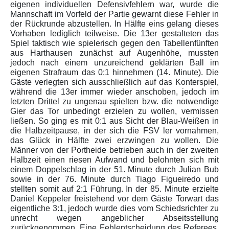
eigenen individuellen Defensivfehlern war, wurde die
Mannschaft im Vorfeld der Partie gewarnt diese Fehler in
der Rückrunde abzustellen. In Hälfte eins gelang dieses
Vorhaben lediglich teilweise. Die 13er gestalteten das
Spiel taktisch wie spielerisch gegen den Tabellenfünften
aus Harthausen zunächst auf Augenhöhe, mussten
jedoch nach einem unzureichend geklärten Ball im
eigenen Strafraum das 0:1 hinnehmen (14. Minute). Die
Gäste verlegten sich ausschließlich auf das Konterspiel,
während die 13er immer wieder anschoben, jedoch im
letzten Drittel zu ungenau spielten bzw. die notwendige
Gier das Tor unbedingt erzielen zu wollen, vermissen
ließen. So ging es mit 0:1 aus Sicht der Blau-Weißen in
die Halbzeitpause, in der sich die FSV ler vornahmen,
das Glück in Hälfte zwei erzwingen zu wollen. Die
Männer von der Portheide betrieben auch in der zweiten
Halbzeit einen riesen Aufwand und belohnten sich mit
einem Doppelschlag in der 51. Minute durch Julian Bub
sowie in der 76. Minute durch Tiago Figueiredo und
stellten somit auf 2:1 Führung. In der 85. Minute erzielte
Daniel Keppeler freistehend vor dem Gäste Torwart das
eigentliche 3:1, jedoch wurde dies vom Schiedsrichter zu
unrecht wegen angeblicher Abseitsstellung
zurückgenommen, Eine Fehlentscheidung des Referees,