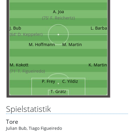
A. Joa
(75' F. Reichertz)
J. Bub
L. Barba
(64' D. Keppeler)
M. Hoffmann
M. Martin
M. Kokott
K. Martin
(71' T. Figueiredo)
P. Frey
C. Yildiz
T. Grätz
Spielstatistik
Tore
Julian Bub
,
Tiago Figueiredo