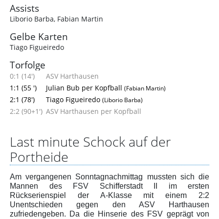
Assists
Liborio Barba
,
Fabian Martin
Gelbe Karten
Tiago Figueiredo
Torfolge
0:1 (14')
ASV Harthausen
1:1 (55 ')
Julian Bub per Kopfball
(Fabian Martin)
2:1 (78')
Tiago Figueiredo
(Liborio Barba)
2:2 (90+1')
ASV Harthausen per Kopfball
Last minute Schock auf der
Portheide
Am vergangenen Sonntagnachmittag mussten sich die
Mannen des FSV Schifferstadt II im ersten
Rückserienspiel der A-Klasse mit einem 2:2
Unentschieden gegen den ASV Harthausen
zufriedengeben. Da die Hinserie des FSV geprägt von