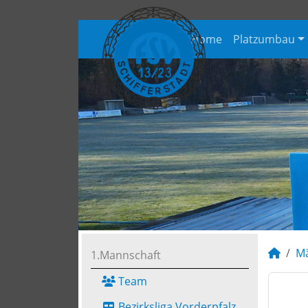
Home
Platzumbau
M
1.Mannschaft
Team
Bezirksliga Vorderpfalz