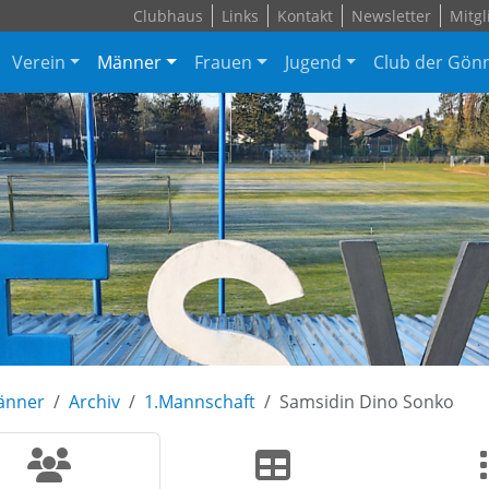
Clubhaus
Links
Kontakt
Newsletter
Mitgl
Verein
Männer
Frauen
Jugend
Club der Gön
änner
Archiv
1.Mannschaft
Samsidin Dino Sonko