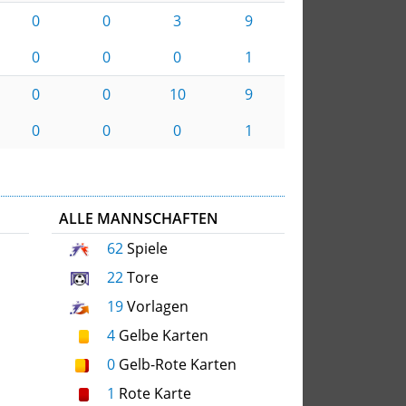
0
0
3
9
0
0
0
1
0
0
10
9
0
0
0
1
ALLE MANNSCHAFTEN
62
Spiele
22
Tore
19
Vorlagen
4
Gelbe Karten
0
Gelb-Rote Karten
1
Rote Karte