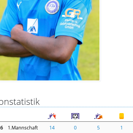
onstatistik
26
1.Mannschaft
14
0
5
1