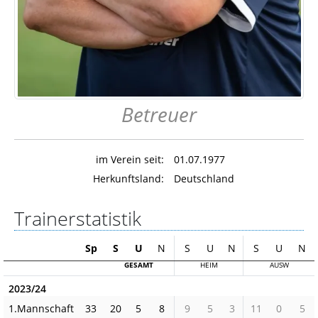
Betreuer
im Verein seit:
01.07.1977
Herkunftsland:
Deutschland
Trainerstatistik
Sp
S
U
N
S
U
N
S
U
N
GESAMT
HEIM
AUSW
2023/24
1.Mannschaft
33
20
5
8
9
5
3
11
0
5