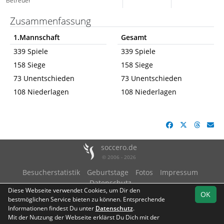
Betreuer
Zusammenfassung
1.Mannschaft
Gesamt
339 Spiele
339 Spiele
158 Siege
158 Siege
73 Unentschieden
73 Unentschieden
108 Niederlagen
108 Niederlagen
soccero.de
© 2006 - 2026
Besucherstatistik
Geburtstage
Fotos
Impressum
Datenschutz
Diese Webseite verwendet Cookies, um Dir den
OK
bestmöglichen Service bieten zu können. Entsprechende
Informationen findest Du unter
Datenschutz
.
Mit der Nutzung der Webseite erklärst Du Dich mit der