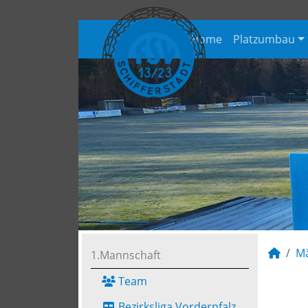
Home
Platzumbau
M
1.Mannschaft
Team
Bezirksliga Vorderpfalz