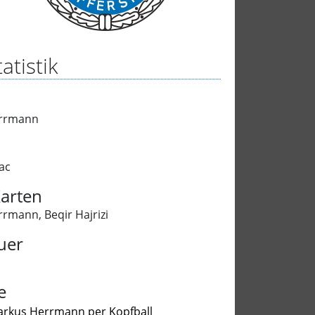
atistik
rrmann
ac
arten
rrmann
,
Beqir Hajrizi
uer
e
rkus Herrmann per Kopfball