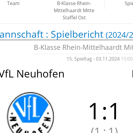
Team
B-Klasse Rhein-
Spi
Mittelhaardt Mitte
Staffel Ost
annschaft :
Spielbericht
(2024/2
B-Klasse Rhein-Mittelhaardt Mit
15. Spieltag - 03.11.2024
15:00
VfL Neuhofen
1
:
1
(1
:
1)