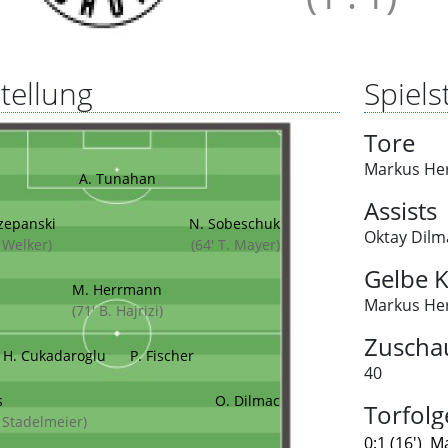
tellung
Spielst
Tore
Markus He
A. Tunahan
Assists
zepanski
N. Sobeschuk
Oktay Dilm
 Welker)
(64' T. Mayer)
Gelbe K
M. Herrmann
Markus He
(71' B. Hajrizi)
Zuscha
H. Cukadaroglu
P. Fischer
40
s
O. Dilmac
Torfolg
. Stadelmeier)
0:1 (16')
Ma