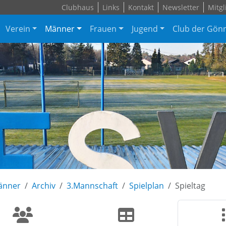
Clubhaus
Links
Kontakt
Newsletter
Mitgl
Verein
Männer
Frauen
Jugend
Club der Gön
änner
Archiv
3.Mannschaft
Spielplan
Spieltag