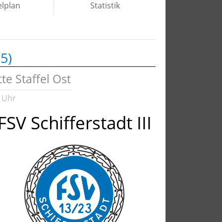
elplan
Statistik
5)
te Staffel Ost
 Uhr
FSV Schifferstadt III