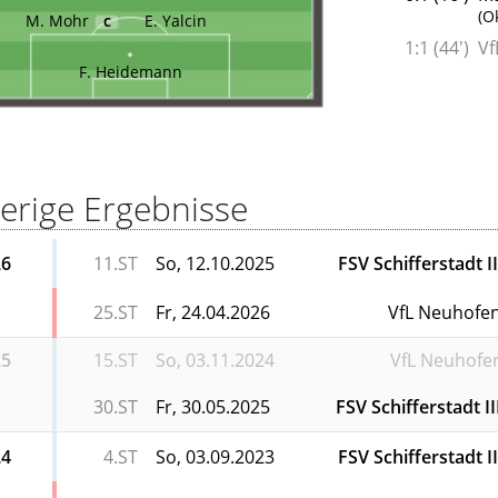
(O
M. Mohr
E. Yalcin
C
1:1 (44')
Vf
F. Heidemann
erige Ergebnisse
26
11.ST
So, 12.10.2025
FSV Schifferstadt II
25.ST
Fr, 24.04.2026
VfL Neuhofe
25
15.ST
So, 03.11.2024
VfL Neuhofe
30.ST
Fr, 30.05.2025
FSV Schifferstadt II
24
4.ST
So, 03.09.2023
FSV Schifferstadt II