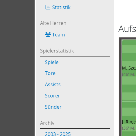
Statistik
Alte Herren
Aufs
Team
Spielerstatistik
Spiele
M. Szc
Tore
(46' M.
Assists
Scorer
Sünder
J. Ring
Archiv
(36' M
2003 - 2025