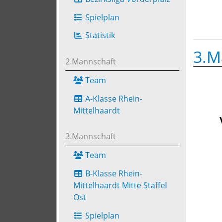
Spielplan
Statistik
3.M
2.Mannschaft
Team
A-Klasse Rhein-
Mittelhaardt
3.Mannschaft
Team
B-Klasse Rhein-
Mittelhaardt Mitte Staffel
Ost
Spielplan