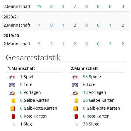
2.Mannschaft
19
0
3
7
0
0
0
3
2020/21
2.Mannschaft
7
0
1
2
0
0
1
2
2019/20
2.Mannschaft
9
2
1
2
0
0
2
2
Gesamtstatistik
1.Mannschaft
2.Mannschaft
1
Spiel
95
Spiele
0
Tore
6
Tore
0
Vorlagen
13
Vorlagen
0
Gelbe Karten
20
Gelbe Karten
0
Gelb-Rote Karten
0
Gelb-Rote Karten
0
Rote Karten
0
Rote Karten
S
1 Sieg
S
38 Siege