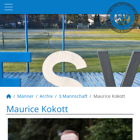
Männer
Archiv
3.Mannschaft
Maurice Kokott
Maurice Kokott