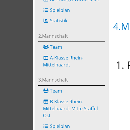
Spielplan
Statistik
4.M
2.Mannschaft
Team
A-Klasse Rhein-
1. 
Mittelhaardt
3.Mannschaft
Team
B-Klasse Rhein-
Mittelhaardt Mitte Staffel
Ost
Spielplan