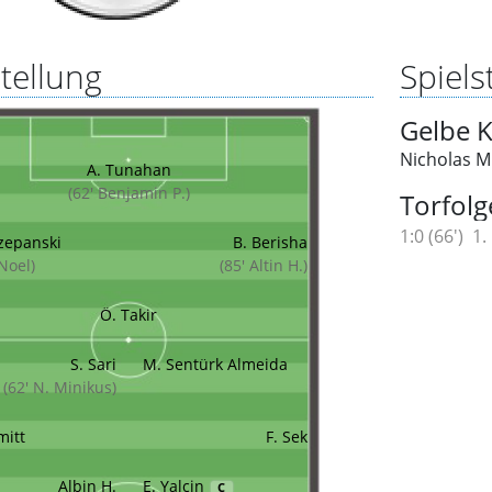
tellung
Spielst
Gelbe K
Nicholas M
A. Tunahan
(62' Benjamin P.)
Torfolg
1:0 (66')
1.
zepanski
B. Berisha
 Noel)
(85' Altin H.)
Ö. Takir
S. Sari
M. Sentürk Almeida
(62' N. Minikus)
mitt
F. Sek
Albin H.
E. Yalcin
C