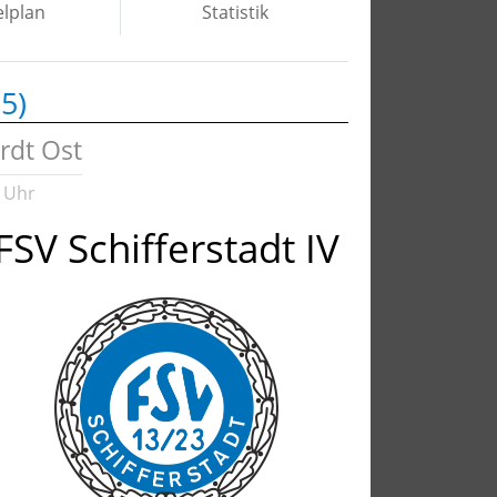
elplan
Statistik
5)
rdt Ost
 Uhr
FSV Schifferstadt IV