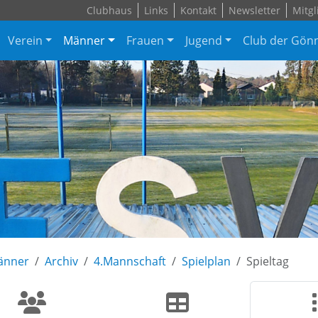
Clubhaus
Links
Kontakt
Newsletter
Mitgl
Verein
Männer
Frauen
Jugend
Club der Gön
änner
Archiv
4.Mannschaft
Spielplan
Spieltag