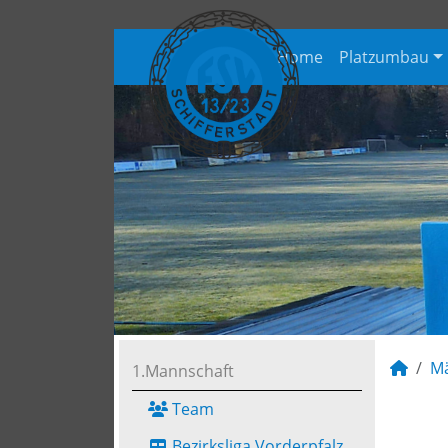
Home
Platzumbau
M
1.Mannschaft
Team
Bezirksliga Vorderpfalz