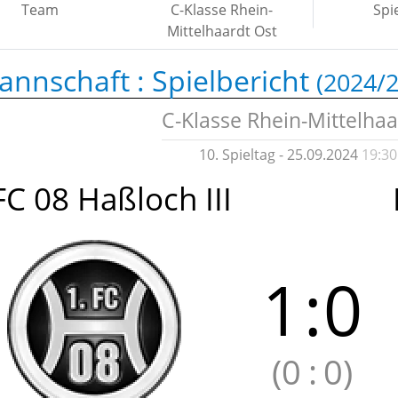
Team
C-Klasse Rhein-
Spi
Mittelhaardt Ost
annschaft :
Spielbericht
(2024/2
C-Klasse Rhein-Mittelhaa
10. Spieltag - 25.09.2024
19:30
FC 08 Haßloch III
1
:
0
(0
:
0)