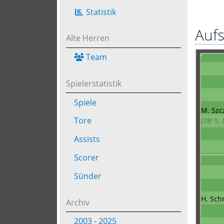
Statistik
Aufs
Alte Herren
Team
Spielerstatistik
Spiele
M. Szc
Tore
(78' S.
Assists
Scorer
Sünder
H. Sch
Archiv
2003 - 2025