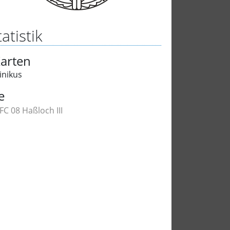
atistik
arten
inikus
e
 FC 08 Haßloch III