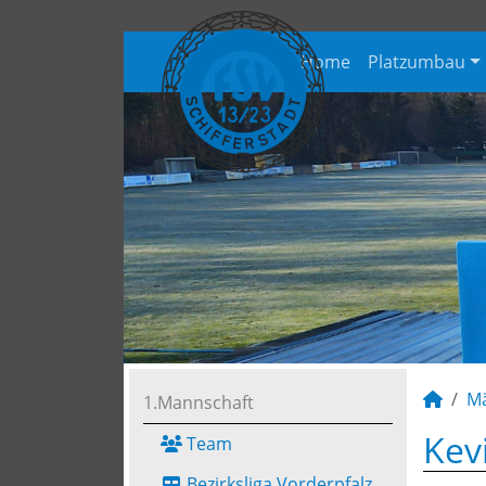
Home
Platzumbau
M
1.Mannschaft
Kev
Team
Bezirksliga Vorderpfalz