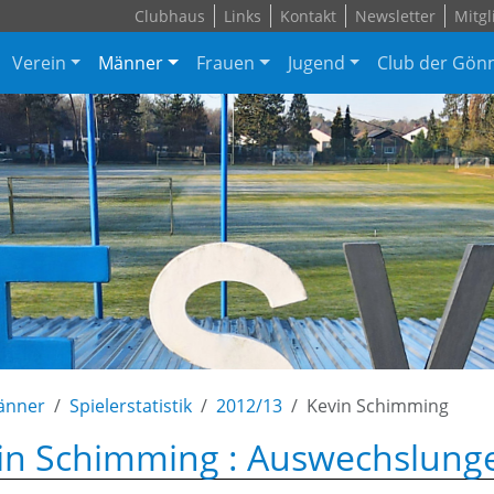
Clubhaus
Links
Kontakt
Newsletter
Mitgl
Verein
Männer
Frauen
Jugend
Club der Gön
änner
Spielerstatistik
2012/13
Kevin Schimming
in Schimming : Auswechslunge