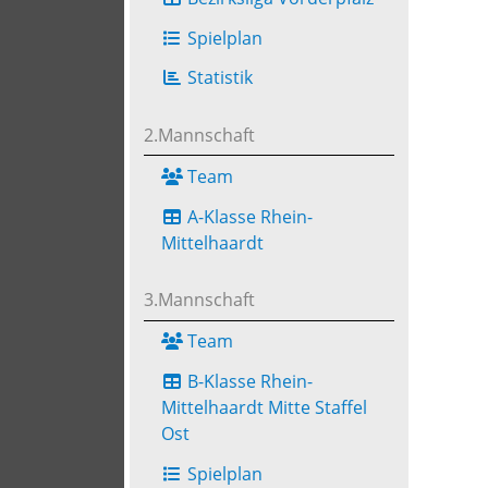
Spielplan
Statistik
2.Mannschaft
Team
A-Klasse Rhein-
Mittelhaardt
3.Mannschaft
Team
B-Klasse Rhein-
Mittelhaardt Mitte Staffel
Ost
Spielplan