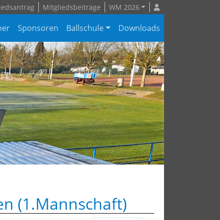
iedsantrag
Mitgliedsbeiträge
WM 2026
ner
Sponsoren
Ballschule
Downloads
n (1.Mannschaft)