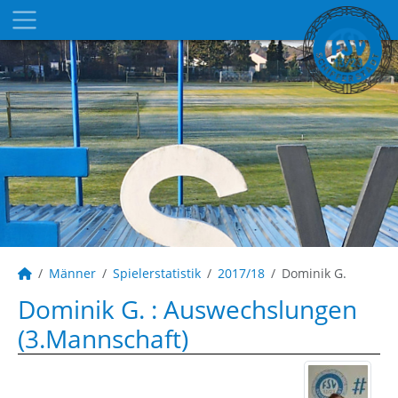
Männer
Spielerstatistik
2017/18
Dominik G.
Dominik G. : Auswechslungen
(3.Mannschaft)