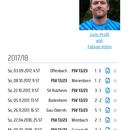
zum Profil
von
Fabian Klein
2017/18
So, 03.09.2017
, 4.ST
Offenbach
:
FSV 13/23
1 : 3
(1)
So, 08.10.2017
, 9.ST
FSV 13/23
:
Marienborn
1 : 2
(1)
So, 22.10.2017
, 11.ST
SV Rülzheim
:
FSV 13/23
3 : 1
(1)
So, 05.11.2017
, 13.ST
Bodenheim
:
FSV 13/23
2 : 2
(1)
So, 26.11.2017
, 16.ST
Gau-Odernh.
:
FSV 13/23
5 : 1
(1)
So, 22.04.2018
, 25.ST
FSV 13/23
:
Mombach
2 : 1
(1)
Mi, 09.05.2018
, 21.ST
FSV 13/23
:
Grünstadt
2 : 1