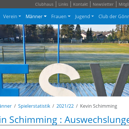
Clubhaus
Links
Kontakt
Newsletter
Mitgl
Verein
Männer
Frauen
Jugend
Club der Gön
änner
Spielerstatistik
2021/22
Kevin Schimming
in Schimming : Auswechslunge