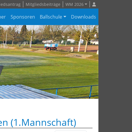
iedsantrag
Mitgliedsbeiträge
WM 2026
ner
Sponsoren
Ballschule
Downloads
n (1.Mannschaft)