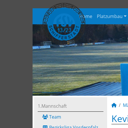
Home
Platzumbau
M
1.Mannschaft
Kev
Team
Bezirksliga Vorderpfalz