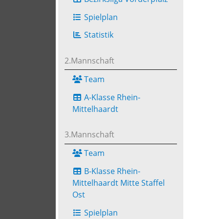
Spielplan
Statistik
2.Mannschaft
Team
A-Klasse Rhein-
Mittelhaardt
3.Mannschaft
Team
B-Klasse Rhein-
Mittelhaardt Mitte Staffel
Ost
Spielplan