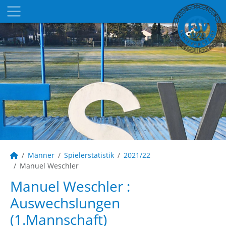
Männer
Spielerstatistik
2021/22
Manuel Weschler
Manuel Weschler :
Auswechslungen
(1.Mannschaft)