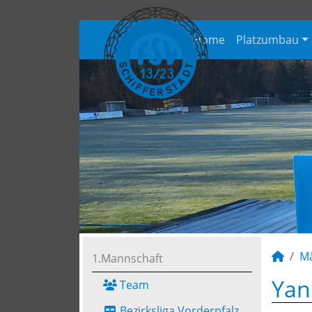
Home
Platzumbau
M
1.Mannschaft
Yan
Team
Bezirksliga Vorderpfalz