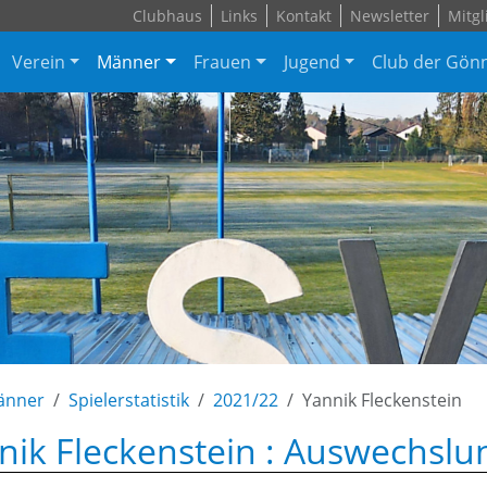
Clubhaus
Links
Kontakt
Newsletter
Mitgl
Verein
Männer
Frauen
Jugend
Club der Gön
änner
Spielerstatistik
2021/22
Yannik Fleckenstein
nik Fleckenstein : Auswechslu