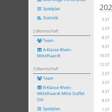
202
Spielplan
Statistik
3.ST
5.ST
2.Mannschaft
8.ST
Team
9.ST
A-Klasse Rhein-
10.ST
Mittelhaardt
12.ST
3.Mannschaft
2.ST
Team
3.ST
B-Klasse Rhein-
4.ST
Mittelhaardt Mitte Staffel
Ost
8.ST
Spielplan
1.ST