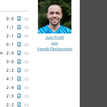
0 : 0
(1)
1 : 1
(1)
2 : 1
(1)
zum Profil
von
0 : 1
(1)
Yannik Fleckenstein
im
2 : 0
(1)
0 : 0
(1)
2 : 2
(1)
4 : 1
(1)
2 : 4
(1)
2 : 3
(1)
2 : 2
(1)