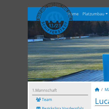
Home
Platzumbau
M
1.Mannschaft
Luc
Team
Bezirksliga Vorderpfalz