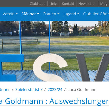
Clubhaus
Links
Kontakt
Newsletter
Mitgl
Verein
Männer
Frauen
Jugend
Club der Gön
änner
Spielerstatistik
2023/24
Luca Goldmann
a Goldmann : Auswechslungen