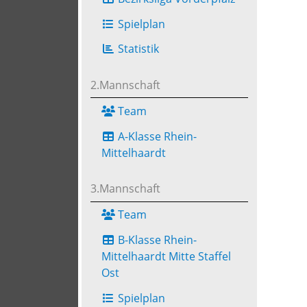
Spielplan
Statistik
2.Mannschaft
Team
A-Klasse Rhein-
Mittelhaardt
3.Mannschaft
Team
B-Klasse Rhein-
Mittelhaardt Mitte Staffel
Ost
Spielplan