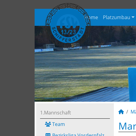
Home
Platzumbau
M
1.Mannschaft
Mar
Team
Bezirksliga Vorderpfalz