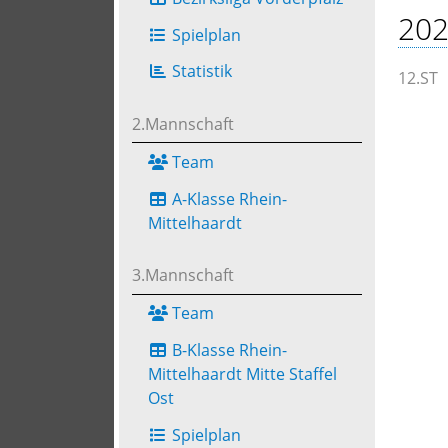
202
Spielplan
Statistik
12.ST
2.Mannschaft
Team
A-Klasse Rhein-
Mittelhaardt
3.Mannschaft
Team
B-Klasse Rhein-
Mittelhaardt Mitte Staffel
Ost
Spielplan