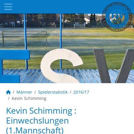
Männer
Spielerstatistik
2016/17
Kevin Schimming
Kevin Schimming :
Einwechslungen
(1.Mannschaft)