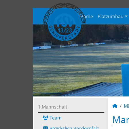
Home
Platzumbau
M
1.Mannschaft
Mar
Team
Bezirksliga Vorderpfalz