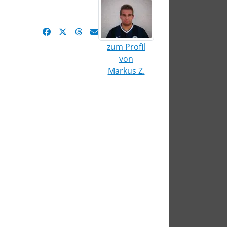
zum Profil
von
Markus Z.