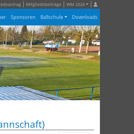
iedsantrag
Mitgliedsbeiträge
WM 2026
ner
Sponsoren
Ballschule
Downloads
annschaft)