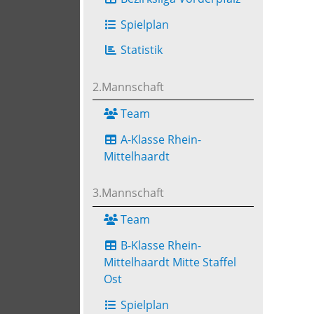
Spielplan
Statistik
2.Mannschaft
Team
A-Klasse Rhein-
Mittelhaardt
3.Mannschaft
Team
B-Klasse Rhein-
Mittelhaardt Mitte Staffel
Ost
Spielplan