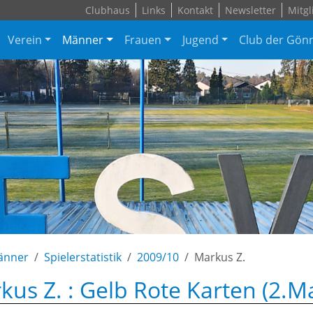
Clubhaus
Links
Kontakt
Newsletter
Mitgl
Verein
Männer
Frauen
Jugend
Club der Gön
änner
Spielerstatistik
2009/10
Markus Z.
kus Z. : Gelb Rote Karten (2.M