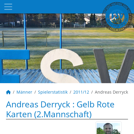
Männer
Spielerstatistik
2011/12
Andreas Derryck
Andreas Derryck : Gelb Rote
Karten (2.Mannschaft)