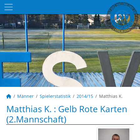
Männer
Spielerstatistik
2014/15
Matthias K.
Matthias K. : Gelb Rote Karten
(2.Mannschaft)