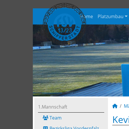
Home
Platzumbau
M
1.Mannschaft
Kev
Team
Bezirksliga Vorderpfalz