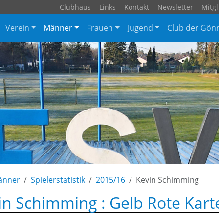
Clubhaus
Links
Kontakt
Newsletter
Mitgl
Verein
Männer
Frauen
Jugend
Club der Gön
änner
Spielerstatistik
2015/16
Kevin Schimming
in Schimming : Gelb Rote Kart