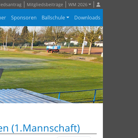
iedsantrag
Mitgliedsbeiträge
WM 2026
ner
Sponsoren
Ballschule
Downloads
en (1.Mannschaft)