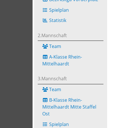
Spielplan
Statistik
2.Mannschaft
Team
A-Klasse Rhein-
Mittelhaardt
3.Mannschaft
Team
B-Klasse Rhein-
Mittelhaardt Mitte Staffel
Ost
Spielplan