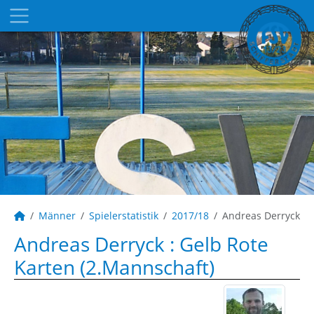
Männer
Spielerstatistik
2017/18
Andreas Derryck
Andreas Derryck : Gelb Rote
Karten (2.Mannschaft)