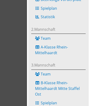
Spielplan
Statistik
2.Mannschaft
Team
A-Klasse Rhein-
Mittelhaardt
3.Mannschaft
Team
B-Klasse Rhein-
Mittelhaardt Mitte Staffel
Ost
Spielplan