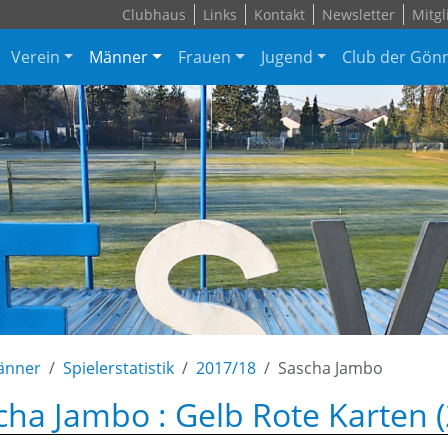
Clubhaus
Links
Kontakt
Newsletter
Mitgl
Verein
Männer
Frauen
Jugend
Club der Gön
änner
Spielerstatistik
2017/18
Sascha Jambo
cha Jambo : Gelb Rote Karten 