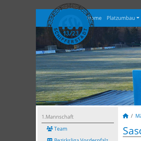
Home
Platzumbau
M
1.Mannschaft
Sas
Team
Bezirksliga Vorderpfalz