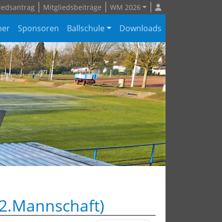
iedsantrag
Mitgliedsbeiträge
WM 2026
ner
Sponsoren
Ballschule
Downloads
(2.Mannschaft)