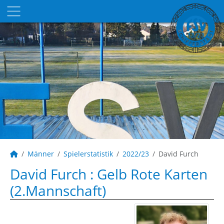
Männer
Spielerstatistik
2022/23
David Furch
David Furch : Gelb Rote Karten
(2.Mannschaft)