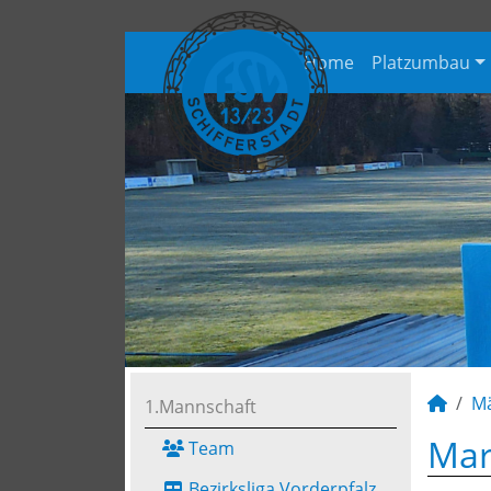
Home
Platzumbau
M
1.Mannschaft
Mar
Team
Bezirksliga Vorderpfalz