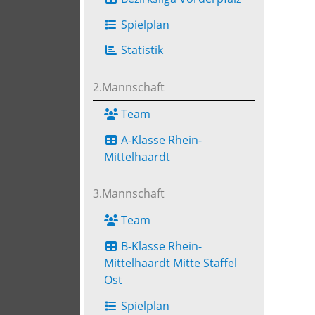
Spielplan
Statistik
2.Mannschaft
Team
A-Klasse Rhein-
Mittelhaardt
3.Mannschaft
Team
B-Klasse Rhein-
Mittelhaardt Mitte Staffel
Ost
Spielplan