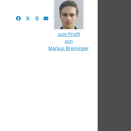
zum Profil
von
Markus Breininger