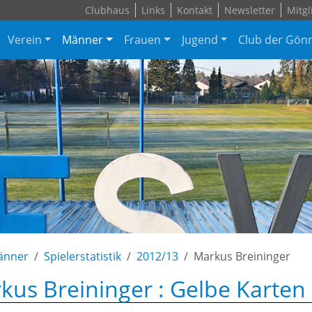
Clubhaus
Links
Kontakt
Newsletter
Mitgl
Verein
Männer
Frauen
Jugend
Club der Gön
änner
Spielerstatistik
2012/13
Markus Breininger
kus Breininger : Gelbe Karten