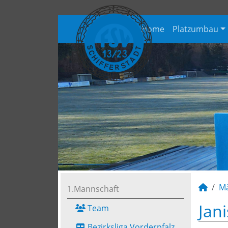
Home
Platzumbau
M
1.Mannschaft
Jan
Team
Bezirksliga Vorderpfalz