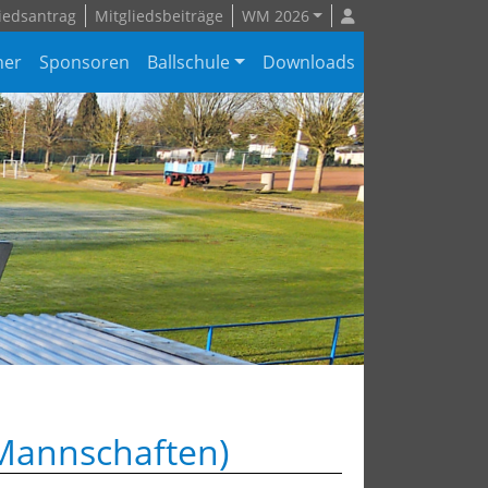
iedsantrag
Mitgliedsbeiträge
WM 2026
ner
Sponsoren
Ballschule
Downloads
e Mannschaften)