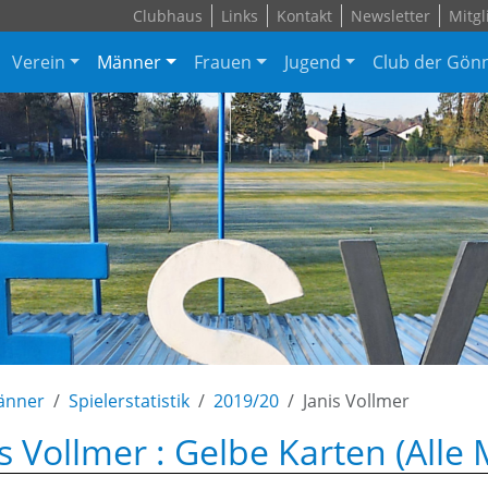
Clubhaus
Links
Kontakt
Newsletter
Mitgl
Verein
Männer
Frauen
Jugend
Club der Gön
änner
Spielerstatistik
2019/20
Janis Vollmer
is Vollmer : Gelbe Karten (All