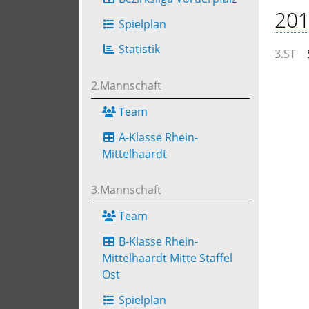
201
Spielplan
Statistik
3.ST
2.Mannschaft
Team
A-Klasse Rhein-
Mittelhaardt
3.Mannschaft
Team
B-Klasse Rhein-
Mittelhaardt Mitte Staffel
Ost
Spielplan