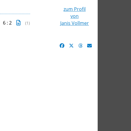
zum Profil
von
6 : 2
Janis Vollmer
(1)