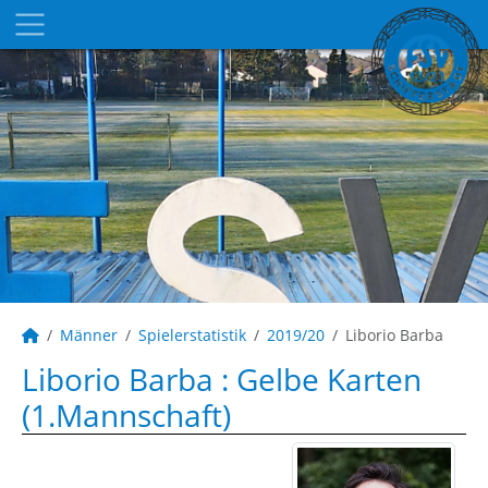
Männer
Spielerstatistik
2019/20
Liborio Barba
Liborio Barba : Gelbe Karten
(1.Mannschaft)