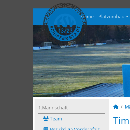
Home
Platzumbau
M
1.Mannschaft
Tim
Team
Bezirksliga Vorderpfalz