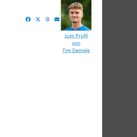
zum Profil
von
Tim Demele