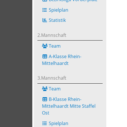
Spielplan
Statistik
2.Mannschaft
Team
A-Klasse Rhein-
Mittelhaardt
3.Mannschaft
Team
B-Klasse Rhein-
Mittelhaardt Mitte Staffel
Ost
Spielplan