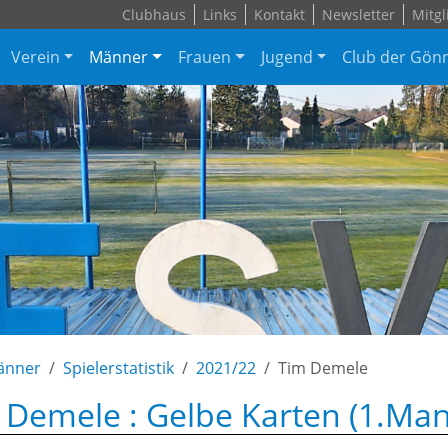
Clubhaus
Links
Kontakt
Newsletter
Mitgl
Verein
Männer
Frauen
Jugend
Club der Gön
änner
Spielerstatistik
2021/22
Tim Demele
 Demele : Gelbe Karten (1.Man