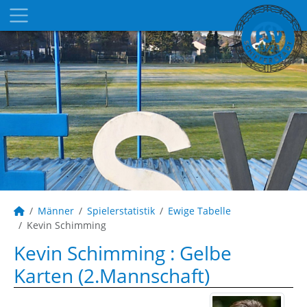
Männer
Spielerstatistik
Ewige Tabelle
Kevin Schimming
Kevin Schimming : Gelbe
Karten (2.Mannschaft)