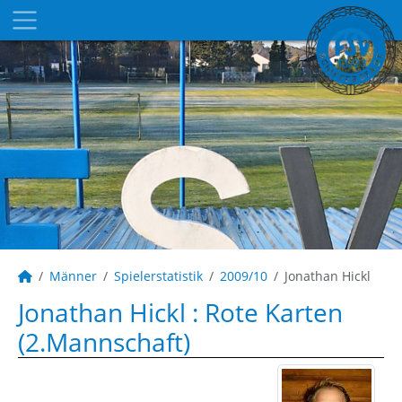
Männer
Spielerstatistik
2009/10
Jonathan Hickl
Jonathan Hickl : Rote Karten
(2.Mannschaft)