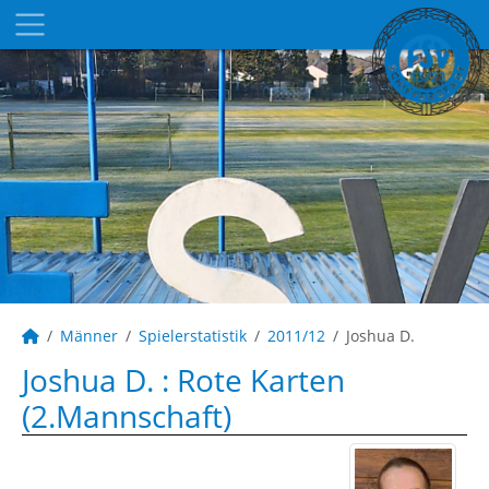
Männer
Spielerstatistik
2011/12
Joshua D.
Joshua D. : Rote Karten
(2.Mannschaft)