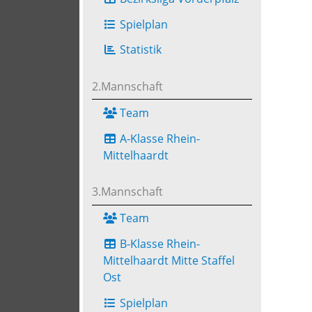
Spielplan
Statistik
2.Mannschaft
Team
A-Klasse Rhein-
Mittelhaardt
3.Mannschaft
Team
B-Klasse Rhein-
Mittelhaardt Mitte Staffel
Ost
Spielplan