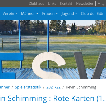
Clubhaus
Links
Kontakt
Newsletter
Mitgl
Verein
Männer
Frauen
Jugend
Club der Gön
änner
Spielerstatistik
2021/22
Kevin Schimming
in Schimming : Rote Karten (1