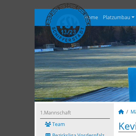
Home
Platzumbau
M
1.Mannschaft
Kev
Team
Bezirksliga Vorderpfalz