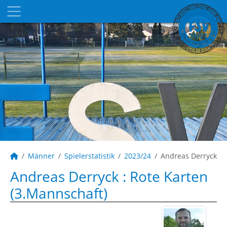
Männer
Spielerstatistik
2023/24
Andreas Derryck
Andreas Derryck : Rote Karten
(3.Mannschaft)