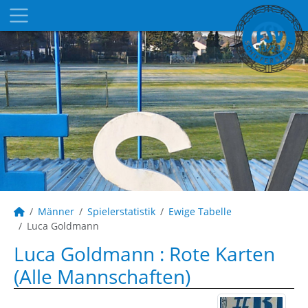
Männer
Spielerstatistik
Ewige Tabelle
Luca Goldmann
Luca Goldmann : Rote Karten
(Alle Mannschaften)