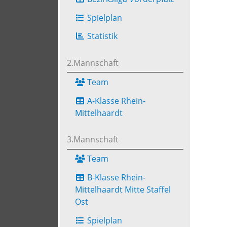
Spielplan
Statistik
2.Mannschaft
Team
A-Klasse Rhein-
Mittelhaardt
3.Mannschaft
Team
B-Klasse Rhein-
Mittelhaardt Mitte Staffel
Ost
Spielplan