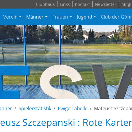
Clubhaus
Links
Kontakt
Newsletter
Mitgl
Verein
Männer
Frauen
Jugend
Club der Gön
änner
Spielerstatistik
Ewige Tabelle
Mateusz Szczepa
eusz Szczepanski : Rote Karte