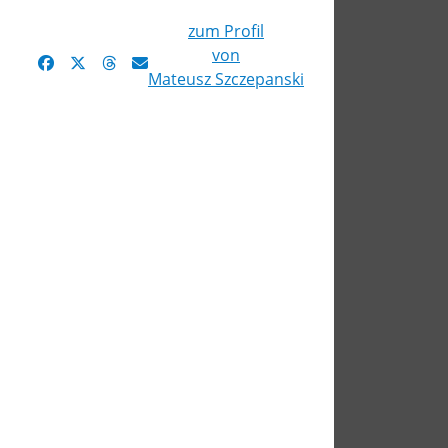
zum Profil
von
Mateusz Szczepanski