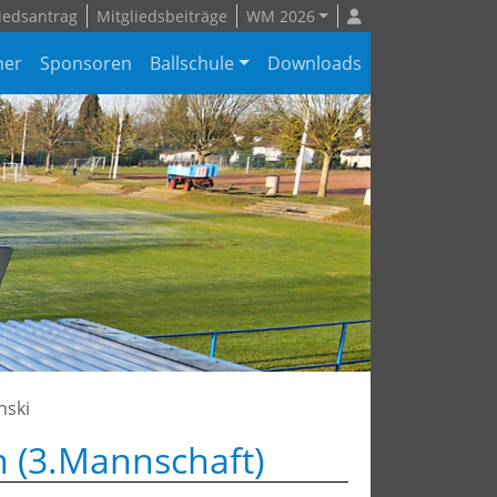
iedsantrag
Mitgliedsbeiträge
WM 2026
ner
Sponsoren
Ballschule
Downloads
nski
n (3.Mannschaft)