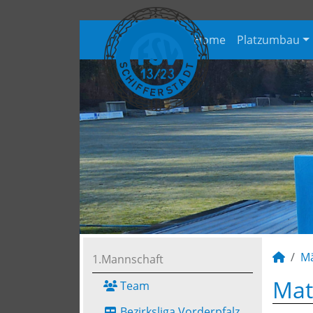
Home
Platzumbau
M
1.Mannschaft
Mat
Team
Bezirksliga Vorderpfalz