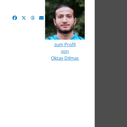
zum Profil
von
Oktay Dilmac