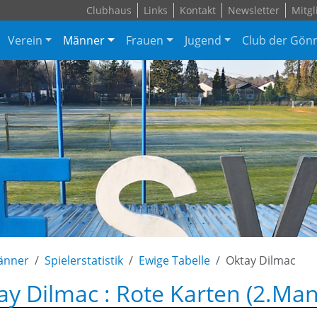
Clubhaus
Links
Kontakt
Newsletter
Mitgl
Verein
Männer
Frauen
Jugend
Club der Gön
änner
Spielerstatistik
Ewige Tabelle
Oktay Dilmac
ay Dilmac : Rote Karten (2.Man