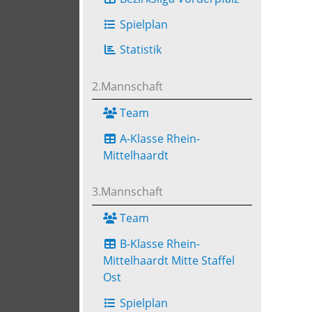
Spielplan
Statistik
2.Mannschaft
Team
A-Klasse Rhein-
Mittelhaardt
3.Mannschaft
Team
B-Klasse Rhein-
Mittelhaardt Mitte Staffel
Ost
Spielplan