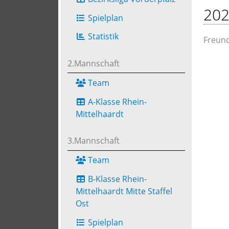
202
Spielplan
Statistik
Freund
2.Mannschaft
Team
A-Klasse Rhein-
Mittelhaardt
3.Mannschaft
Team
B-Klasse Rhein-
Mittelhaardt Mitte Staffel
Ost
Spielplan