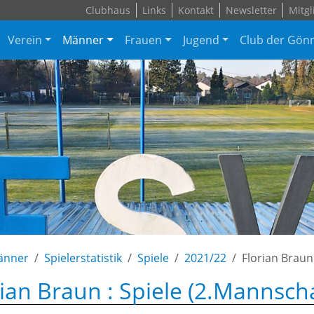
Clubhaus
Links
Kontakt
Newsletter
Mitgl
Verein
Männer
Frauen
Jugend
Club der Gön
änner
Spielerstatistik
Spiele
2021/22
Florian Braun
rian Braun : Spiele (2.Mannscha