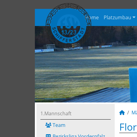
Home
Platzumbau
M
1.Mannschaft
Flo
Team
Bezirksliga Vorderpfalz