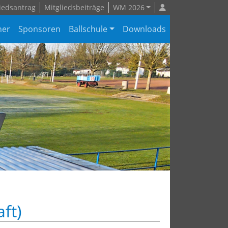
iedsantrag
Mitgliedsbeiträge
WM 2026
ner
Sponsoren
Ballschule
Downloads
ft)