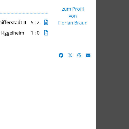
zum Profil
von
ifferstadt II
5 : 2
Florian Braun
l-Iggelheim
1 : 0