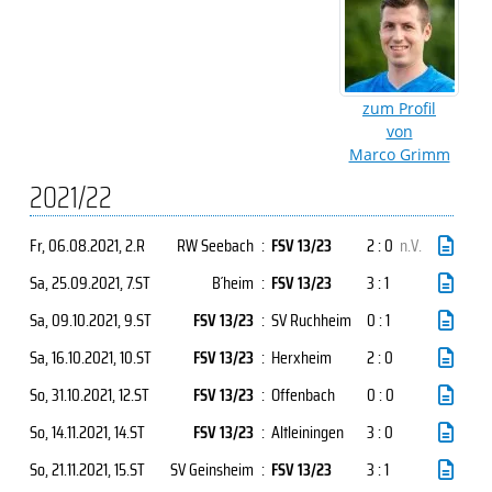
zum Profil
von
Marco Grimm
2021/22
Fr, 06.08.2021
, 2.R
RW Seebach
:
FSV 13/23
2 : 0
n.V.
Sa, 25.09.2021
, 7.ST
B´heim
:
FSV 13/23
3 : 1
Sa, 09.10.2021
, 9.ST
FSV 13/23
:
SV Ruchheim
0 : 1
Sa, 16.10.2021
, 10.ST
FSV 13/23
:
Herxheim
2 : 0
So, 31.10.2021
, 12.ST
FSV 13/23
:
Offenbach
0 : 0
So, 14.11.2021
, 14.ST
FSV 13/23
:
Altleiningen
3 : 0
So, 21.11.2021
, 15.ST
SV Geinsheim
:
FSV 13/23
3 : 1