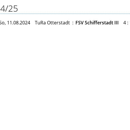
4/25
So, 11.08.2024
TuRa Otterstadt
:
FSV Schifferstadt III
4 :