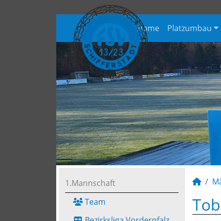
Home
Platzumbau
M
1.Mannschaft
Tob
Team
Bezirksliga Vorderpfalz