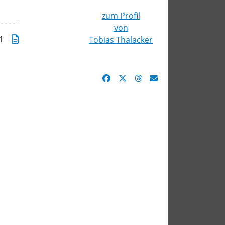
zum Profil
von
 1
Tobias Thalacker