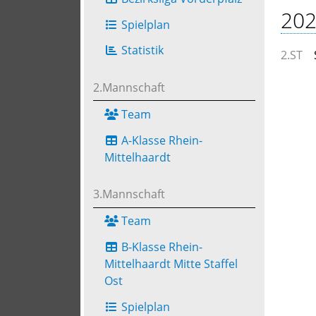
202
Spielplan
Statistik
2.ST
2.Mannschaft
Team
A-Klasse Rhein-
Mittelhaardt
3.Mannschaft
Team
B-Klasse Rhein-
Mittelhaardt Mitte Staffel
Ost
Spielplan