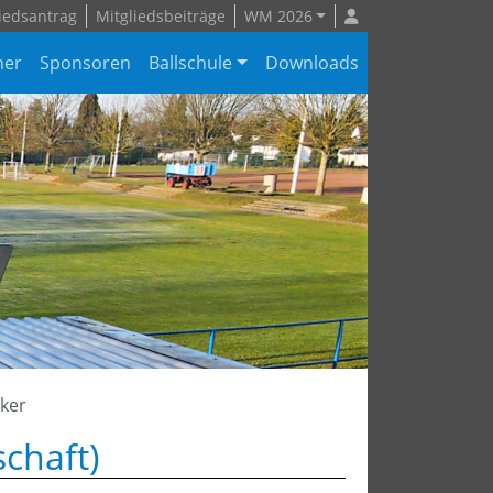
iedsantrag
Mitgliedsbeiträge
WM 2026
ner
Sponsoren
Ballschule
Downloads
cker
schaft)