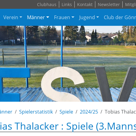
Clubhaus
Links
Kontakt
Newsletter
Mitgl
Verein
Männer
Frauen
Jugend
Club der Gön
änner
Spielerstatistik
Spiele
2024/25
Tobias Thala
ias Thalacker : Spiele (3.Mann