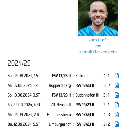
zum Profil
von
Yannik Fleckenstein
2024/25
So, 04.08.2024
, 1.ST
FSV 13/23 II
:
Kickers
4 : 1
Mi, 07.08.2024
, 1.R
Ruppertsberg
:
FSV 13/23 II
0 : 7
So, 18.08.2024
, 3.ST
FSV 13/23 II
:
Dudenhofen III
3 : 1
So, 25.08.2024
, 4.ST
VfL Neustadt
:
FSV 13/23 II
3 : 1
Mi, 04.09.2024
, 2.R
Gommersheim
:
FSV 13/23 II
4 : 3
Do, 12.09.2024
, 5.ST
Limburgerhof
:
FSV 13/23 II
2 : 2