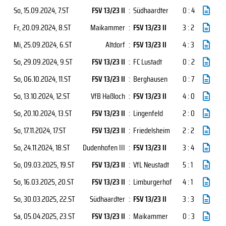
So, 15.09.2024
, 7.ST
FSV 13/23 II
:
Südhaardter
0 : 4
Fr, 20.09.2024
, 8.ST
Maikammer
:
FSV 13/23 II
3 : 2
Mi, 25.09.2024
, 6.ST
Altdorf
:
FSV 13/23 II
4 : 3
So, 29.09.2024
, 9.ST
FSV 13/23 II
:
FC Lustadt
0 : 2
So, 06.10.2024
, 11.ST
FSV 13/23 II
:
Berghausen
0 : 7
So, 13.10.2024
, 12.ST
VfB Haßloch
:
FSV 13/23 II
4 : 0
So, 20.10.2024
, 13.ST
FSV 13/23 II
:
Lingenfeld
2 : 0
So, 17.11.2024
, 17.ST
FSV 13/23 II
:
Friedelsheim
2 : 2
So, 24.11.2024
, 18.ST
Dudenhofen III
:
FSV 13/23 II
3 : 4
So, 09.03.2025
, 19.ST
FSV 13/23 II
:
VfL Neustadt
5 : 1
So, 16.03.2025
, 20.ST
FSV 13/23 II
:
Limburgerhof
4 : 1
So, 30.03.2025
, 22.ST
Südhaardter
:
FSV 13/23 II
3 : 3
Sa, 05.04.2025
, 23.ST
FSV 13/23 II
:
Maikammer
0 : 3