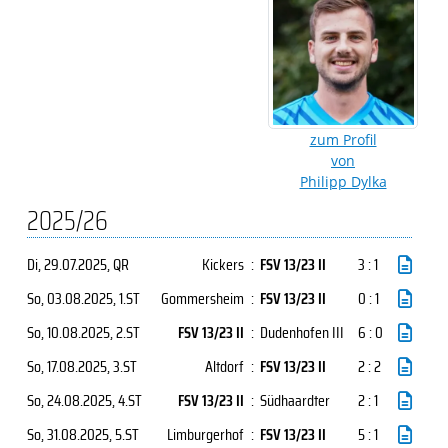
zum Profil
von
Philipp Dylka
2025/26
Di, 29.07.2025
, QR
Kickers
:
FSV 13/23 II
3 : 1
So, 03.08.2025
, 1.ST
Gommersheim
:
FSV 13/23 II
0 : 1
So, 10.08.2025
, 2.ST
FSV 13/23 II
:
Dudenhofen III
6 : 0
So, 17.08.2025
, 3.ST
Altdorf
:
FSV 13/23 II
2 : 2
So, 24.08.2025
, 4.ST
FSV 13/23 II
:
Südhaardter
2 : 1
So, 31.08.2025
, 5.ST
Limburgerhof
:
FSV 13/23 II
5 : 1