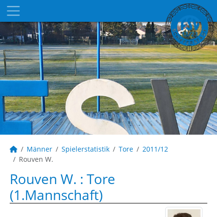
Männer
Spielerstatistik
Tore
2011/12
Rouven W.
Rouven W. : Tore
(1.Mannschaft)