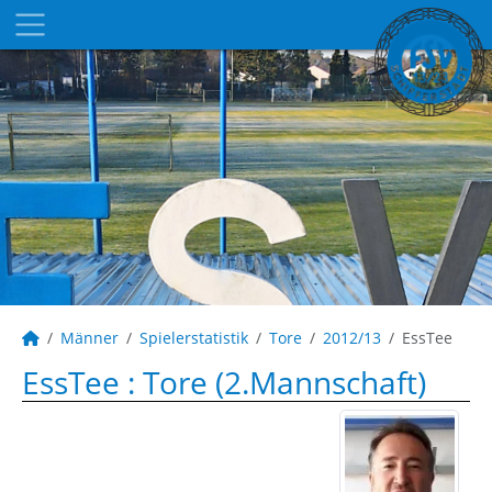
Männer
Spielerstatistik
Tore
2012/13
EssTee
EssTee : Tore (2.Mannschaft)