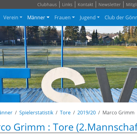
Clubhaus
Links
Kontakt
Newsletter
Mitgl
Verein
Männer
Frauen
Jugend
Club der Gön
änner
Spielerstatistik
Tore
2019/20
Marco Grimm
co Grimm : Tore (2.Mannschaf