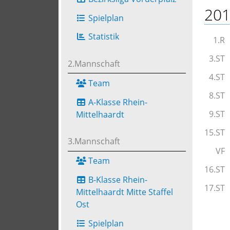
201
Spielplan
Statistik
1.R
3.ST
2.Mannschaft
4.ST
Team
8.ST
A-Klasse Rhein-
9.ST
Mittelhaardt
15.ST
3.Mannschaft
VF
Team
16.ST
B-Klasse Rhein-
17.ST
Mittelhaardt Mitte Staffel
Ost
Spielplan