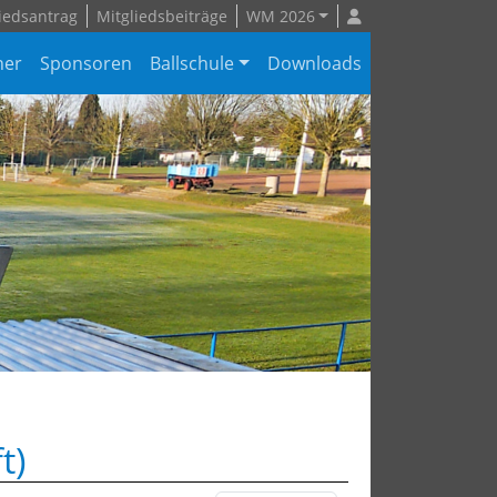
iedsantrag
Mitgliedsbeiträge
WM 2026
ner
Sponsoren
Ballschule
Downloads
t)