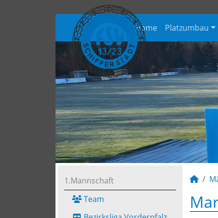
Home
Platzumbau
M
1.Mannschaft
Mar
Team
Bezirksliga Vorderpfalz