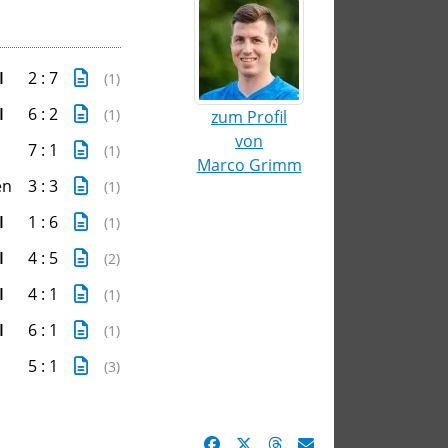
I
2 : 7
(1)
I
6 : 2
(1)
zum Profil
von
7 : 1
(1)
Marco Grimm
en
3 : 3
(1)
I
1 : 6
(1)
I
4 : 5
(2)
I
4 : 1
(1)
I
6 : 1
(1)
5 : 1
(3)