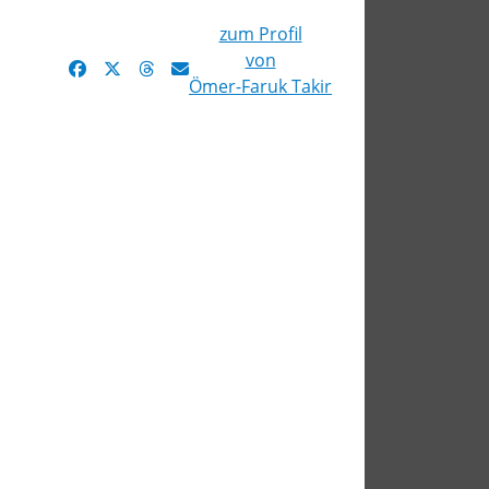
zum Profil
von
Ömer-Faruk Takir