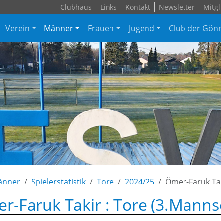
Clubhaus
Links
Kontakt
Newsletter
Mitgl
Verein
Männer
Frauen
Jugend
Club der Gön
änner
Spielerstatistik
Tore
2024/25
Ömer-Faruk Ta
r-Faruk Takir : Tore (3.Manns