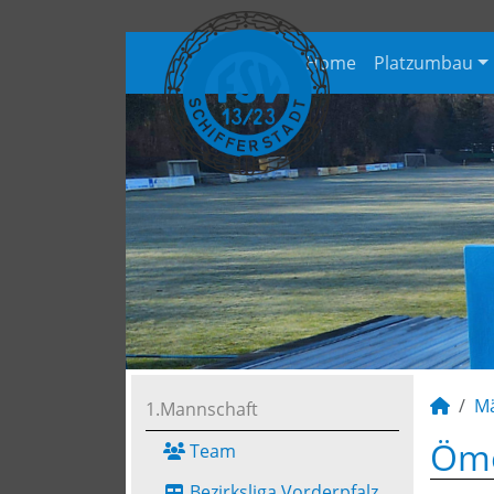
Home
Platzumbau
M
1.Mannschaft
Öme
Team
Bezirksliga Vorderpfalz