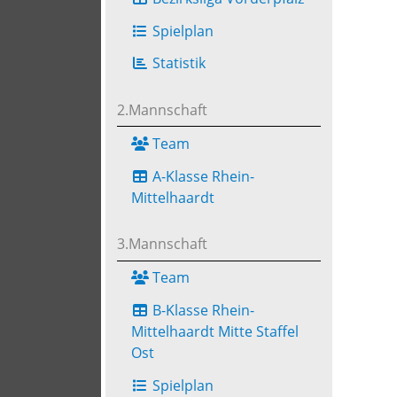
Spielplan
Statistik
2.Mannschaft
Team
A-Klasse Rhein-
Mittelhaardt
3.Mannschaft
Team
B-Klasse Rhein-
Mittelhaardt Mitte Staffel
Ost
Spielplan