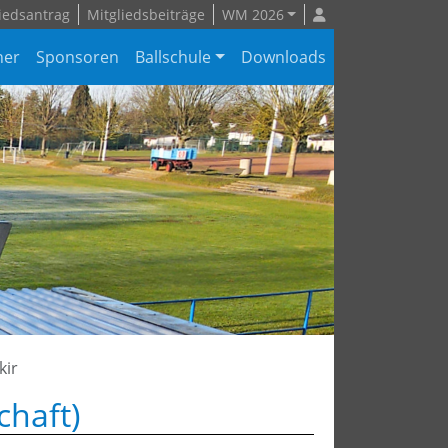
iedsantrag
Mitgliedsbeiträge
WM 2026
ner
Sponsoren
Ballschule
Downloads
kir
chaft)