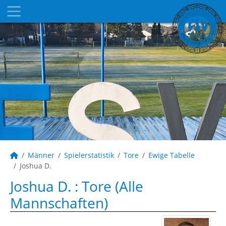
Männer
Spielerstatistik
Tore
Ewige Tabelle
Joshua D.
Joshua D. : Tore (Alle
Mannschaften)