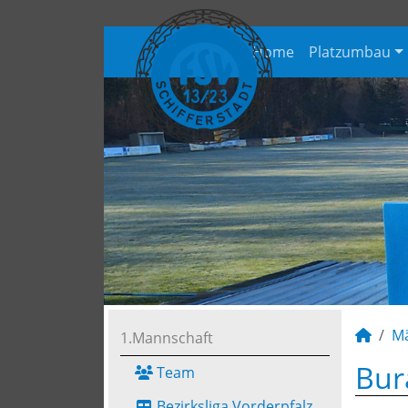
Home
Platzumbau
M
1.Mannschaft
Bur
Team
Bezirksliga Vorderpfalz