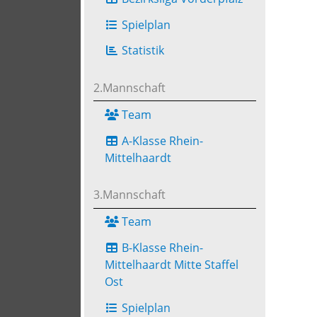
Spielplan
Statistik
2.Mannschaft
Team
A-Klasse Rhein-
Mittelhaardt
3.Mannschaft
Team
B-Klasse Rhein-
Mittelhaardt Mitte Staffel
Ost
Spielplan