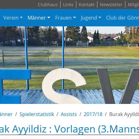
Clubhaus
Links
Kontakt
Newsletter
Mitgl
Verein
Männer
Frauen
Jugend
Club der Gön
änner
Spielerstatistik
Assists
2017/18
Burak Ayyildi
ak Ayyildiz : Vorlagen (3.Mann