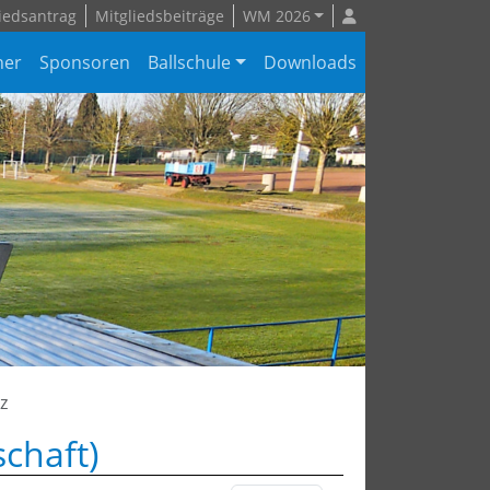
iedsantrag
Mitgliedsbeiträge
WM 2026
ner
Sponsoren
Ballschule
Downloads
z
schaft)