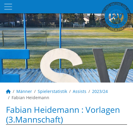
Männer
Spielerstatistik
Assists
2023/24
Fabian Heidemann
Fabian Heidemann : Vorlagen
(3.Mannschaft)