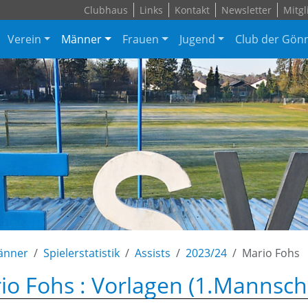
Clubhaus
Links
Kontakt
Newsletter
Mitgl
Verein
Männer
Frauen
Jugend
Club der Gön
änner
Spielerstatistik
Assists
2023/24
Mario Fohs
io Fohs : Vorlagen (1.Mannsch