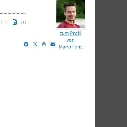
1 : 1
(1)
zum Profil
von
Mario Fohs