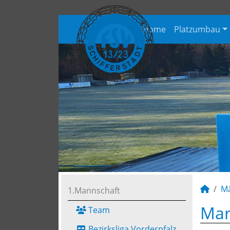
Home
Platzumbau
M
1.Mannschaft
Mar
Team
Bezirksliga Vorderpfalz