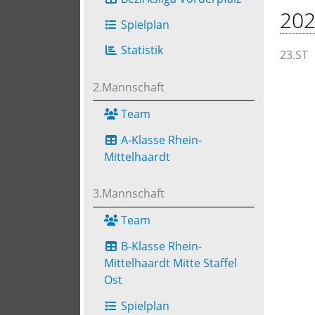
202
Spielplan
Statistik
23.ST
2.Mannschaft
Team
A-Klasse Rhein-
Mittelhaardt
3.Mannschaft
Team
B-Klasse Rhein-
Mittelhaardt Mitte Staffel
Ost
Spielplan